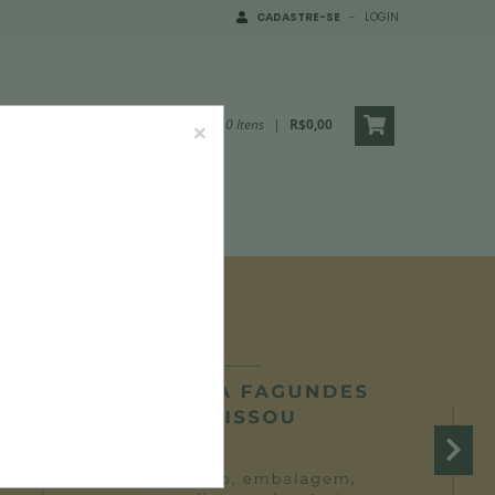
CADASTRE-SE
-
LOGIN
0
Itens
|
R$0,00
×