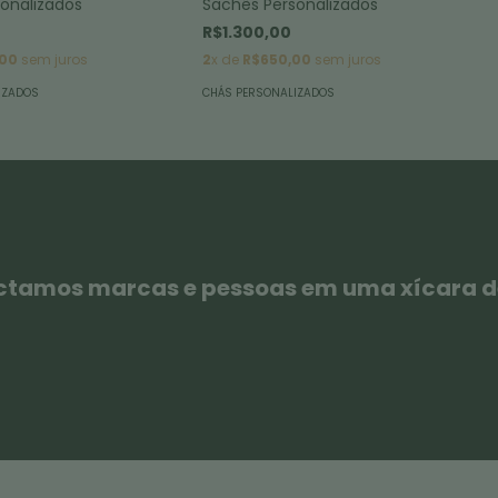
onalizados
Sachês Personalizados
R$1.300,00
00
sem juros
2
x de
R$650,00
sem juros
IZADOS
CHÁS PERSONALIZADOS
tamos marcas e pessoas em uma xícara d