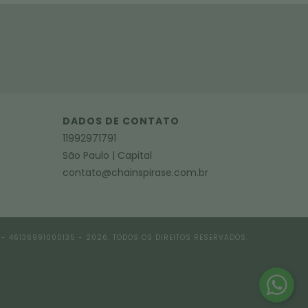
DADOS DE CONTATO
11992971791
São Paulo | Capital
contato@chainspirase.com.br
 - 46136991000135 - 2026. TODOS OS DIREITOS RESERVADOS.