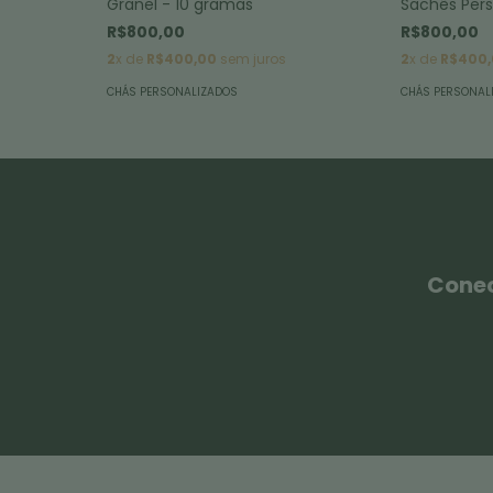
Granel - 10 gramas
Sachês Pers
R$800,00
R$800,00
2
x de
R$400,00
sem juros
2
x de
R$400,
CHÁS PERSONALIZADOS
CHÁS PERSONAL
Conec